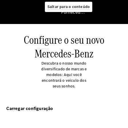
Saltar para o conteúdo
Fornecedor/proteção de dados
Configure o seu novo
Fornecedor/proteção
de dados
Home
Mercedes-Benz
Descubra o nosso mundo
diversificado de marcas e
modelos: Aqui você
encontrará o veículo dos
seus sonhos.
Início
Nossos
modelos
Carregar configuração
Agende um