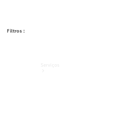
Test Drive
Filtros :
Serviços
Consulta
recall
Agendamento
online de