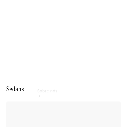
serviços
Contrato de
manutenção
Revisão
declarada
Garantia
Sedans
Sobre nós